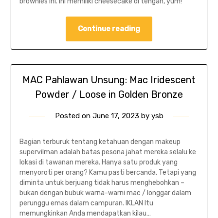
brownies ini. Ini memiliki cheesecake di tengah, yum!
Continue reading
MAC Pahlawan Unsung: Mac Iridescent
Powder / Loose in Golden Bronze
Posted on
June 17, 2023
by
ysb
Bagian terburuk tentang ketahuan dengan makeup
supervilman adalah batas pesona jahat mereka selalu ke
lokasi di tawanan mereka. Hanya satu produk yang
menyoroti per orang? Kamu pasti bercanda. Tetapi yang
diminta untuk berjuang tidak harus menghebohkan –
bukan dengan bubuk warna-warni mac / longgar dalam
perunggu emas dalam campuran. IKLAN Itu
memungkinkan Anda mendapatkan kilau…