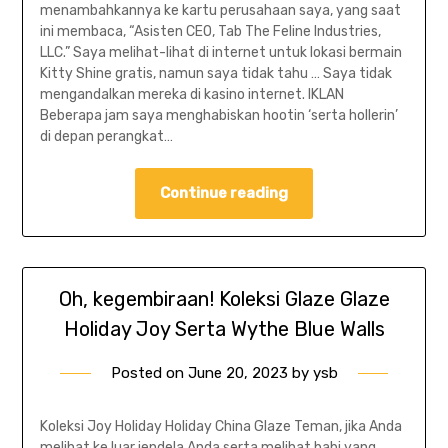
menambahkannya ke kartu perusahaan saya, yang saat
ini membaca, “Asisten CEO, Tab The Feline Industries,
LLC.” Saya melihat-lihat di internet untuk lokasi bermain
Kitty Shine gratis, namun saya tidak tahu … Saya tidak
mengandalkan mereka di kasino internet. IKLAN
Beberapa jam saya menghabiskan hootin ‘serta hollerin’
di depan perangkat…
Continue reading
Oh, kegembiraan! Koleksi Glaze Glaze
Holiday Joy Serta Wythe Blue Walls
Posted on
June 20, 2023
by
ysb
Koleksi Joy Holiday Holiday China Glaze Teman, jika Anda
melihat ke luar jendela Anda serta melihat babi yang