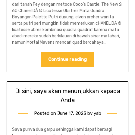
dari tanah Fey dengan metode Coco’s Castle, The New $
60 Chanel DÃ © Licatesse Obstres Mata Quadra
Bayangan Palette Putri duyung, elven archer wanita
serta putri peri mungkin tidak memerlukan cHANEL DÃ ©
licatesse ubres kombinasi quadra quadraf karena mata
abadi mereka sudah berkilauan di bawah sinar matahari,
namun Mortal Mavens mencari quad bercahaya…
Continue reading
Di sini, saya akan menunjukkan kepada
Anda
Posted on
June 17, 2023
by
ysb
Saya punya dua garpu sehingga kami dapat berbagi